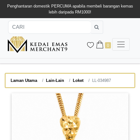
Penghantaran domestik PERCUMA apabila membeli barangan kemas
lebih daripada RM1000!
0
Laman Utama
Lain-Lain
Loket
LL-034987