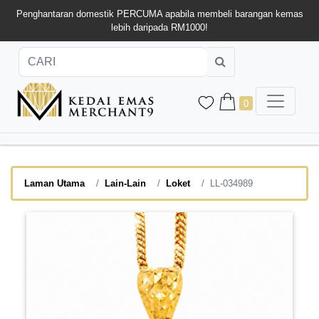
Penghantaran domestik PERCUMA apabila membeli barangan kemas
lebih daripada RM1000!
0
Laman Utama
Lain-Lain
Loket
LL-034989