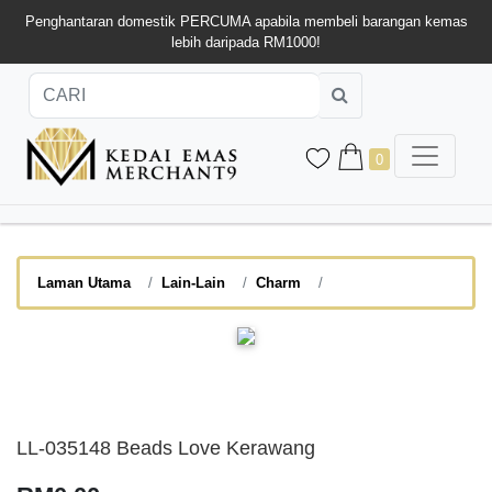
Penghantaran domestik PERCUMA apabila membeli barangan kemas
lebih daripada RM1000!
0
Laman Utama
Lain-Lain
Charm
LL-035148 Beads Love Kerawang