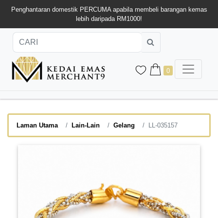
Penghantaran domestik PERCUMA apabila membeli barangan kemas
lebih daripada RM1000!
0
Laman Utama
Lain-Lain
Gelang
LL-035157