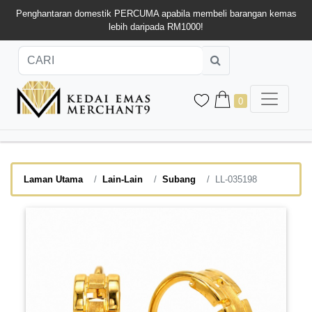
Penghantaran domestik PERCUMA apabila membeli barangan kemas
lebih daripada RM1000!
0
Laman Utama
Lain-Lain
Subang
LL-035198