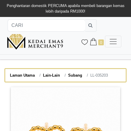
Penghantaran domestik PERCUMA apabila membeli barangan kemas
lebih daripada RM1000!
0
Laman Utama
Lain-Lain
Subang
LL-035203