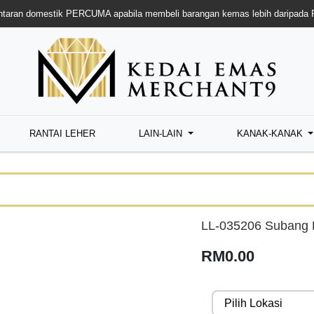
taran domestik PERCUMA apabila membeli barangan kemas lebih daripada
RANTAI LEHER
LAIN-LAIN
KANAK-KANAK
LL-035206 Subang 
RM0.00