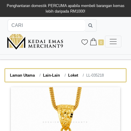
Penghantaran domestik PERCUMA apabila membeli barangan kemas
lebih daripada RM1000!
0
Laman Utama
Lain-Lain
Loket
LL-035218