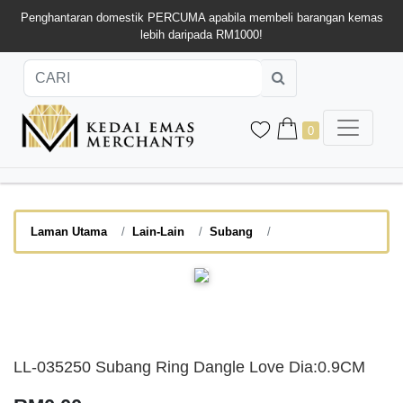
Penghantaran domestik PERCUMA apabila membeli barangan kemas
lebih daripada RM1000!
0
Laman Utama
Lain-Lain
Subang
LL-035250 Subang Ring Dangle Love Dia:0.9CM