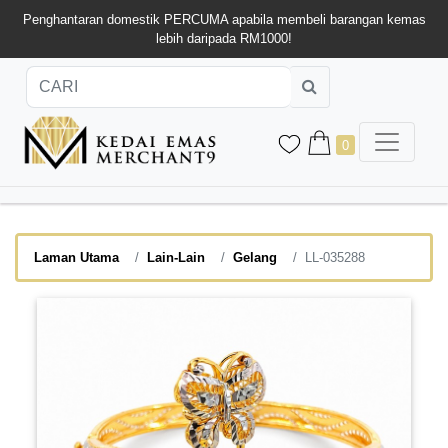
Penghantaran domestik PERCUMA apabila membeli barangan kemas
lebih daripada RM1000!
0
Laman Utama
Lain-Lain
Gelang
LL-035288