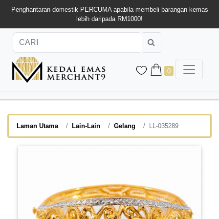
Penghantaran domestik PERCUMA apabila membeli barangan kemas
lebih daripada RM1000!
0
Laman Utama
Lain-Lain
Gelang
LL-035289