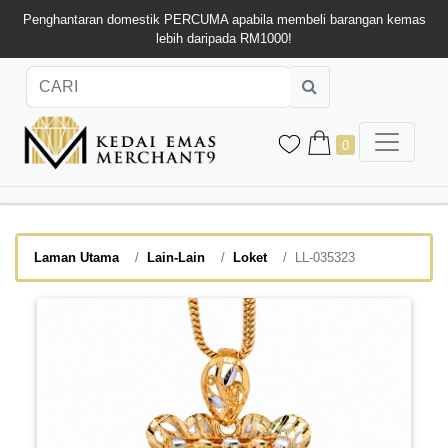
Penghantaran domestik PERCUMA apabila membeli barangan kemas
lebih daripada RM1000!
0
Laman Utama
Lain-Lain
Loket
LL-035323