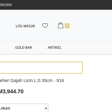
 RM1000!
0
LOG MASUK
GOLD BAR
ARTIKEL
eher Gajah Licin L:0.35cm - 916
M3,944.70