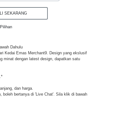
I SEKARANG
Pilihan
ibawah Dahulu
ri Kedai Emas Merchant9. Design yang ekslusif
ng minat dengan latest design, dapatkan satu
.*
panjang, dan harga.
 boleh bertanya di 'Live Chat'. Sila klik di bawah