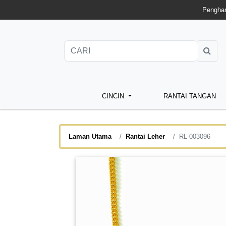
Penghan
CINCIN
RANTAI TANGAN
Laman Utama
Rantai Leher
RL-003096