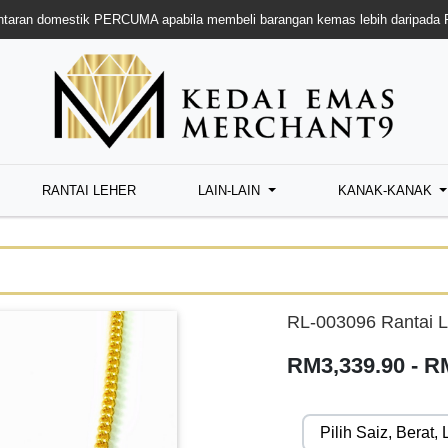
taran domestik PERCUMA apabila membeli barangan kemas lebih daripada
RANTAI LEHER
LAIN-LAIN
KANAK-KANAK
RL-003096 Rantai L
RM3,339.90 - R