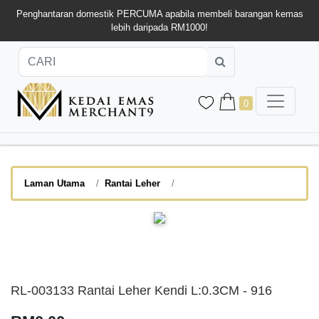
Penghantaran domestik PERCUMA apabila membeli barangan kemas
lebih daripada RM1000!
0
Laman Utama
Rantai Leher
RL-003133 Rantai Leher Kendi L:0.3CM - 916