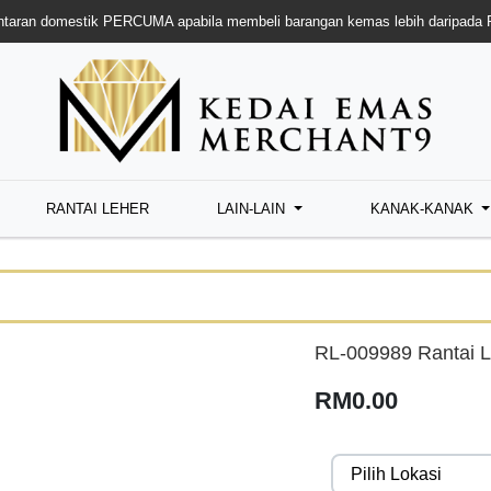
taran domestik PERCUMA apabila membeli barangan kemas lebih daripada
RANTAI LEHER
LAIN-LAIN
KANAK-KANAK
RL-009989 Rantai L
RM0.00