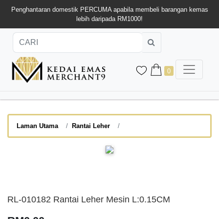
Penghantaran domestik PERCUMA apabila membeli barangan kemas
lebih daripada RM1000!
0
Laman Utama
Rantai Leher
RL-010182 Rantai Leher Mesin L:0.15CM