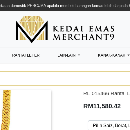
taran domestik PERCUMA apabila membeli barangan kemas lebih daripada
RANTAI LEHER
LAIN-LAIN
KANAK-KANAK
RL-015466 Rantai L
RM11,580.42