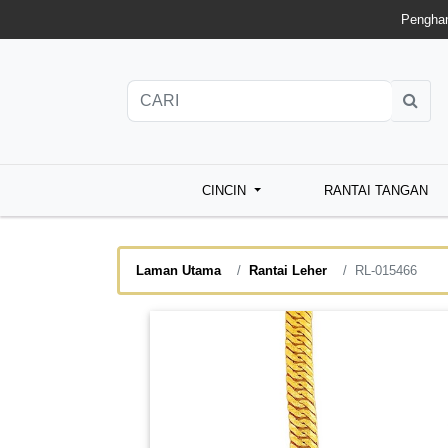
Penghan
CINCIN
RANTAI TANGAN
Laman Utama
Rantai Leher
RL-015466