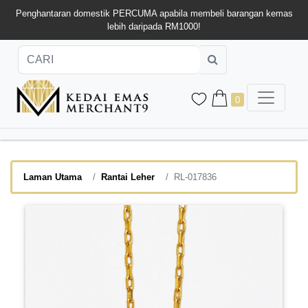
Penghantaran domestik PERCUMA apabila membeli barangan kemas
lebih daripada RM1000!
0
Laman Utama
Rantai Leher
RL-017836