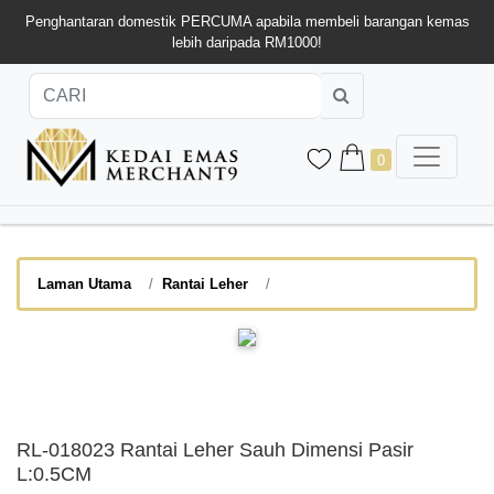
Penghantaran domestik PERCUMA apabila membeli barangan kemas
lebih daripada RM1000!
0
Laman Utama
Rantai Leher
RL-018023 Rantai Leher Sauh Dimensi Pasir
L:0.5CM