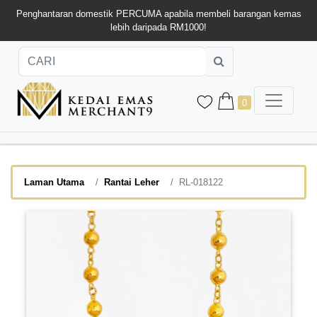
Penghantaran domestik PERCUMA apabila membeli barangan kemas
lebih daripada RM1000!
0
Laman Utama
Rantai Leher
RL-018122