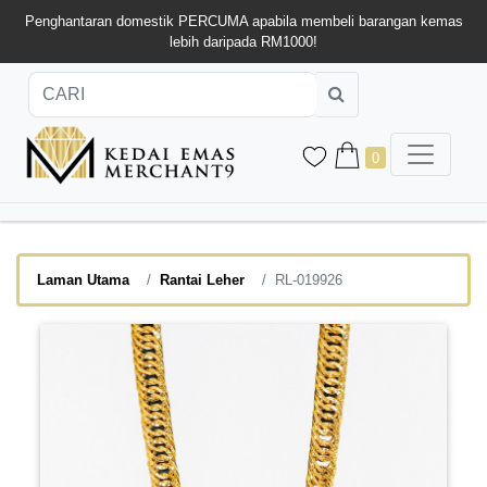
Penghantaran domestik PERCUMA apabila membeli barangan kemas
lebih daripada RM1000!
0
Laman Utama
Rantai Leher
RL-019926