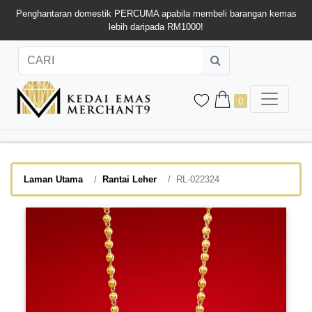
Penghantaran domestik PERCUMA apabila membeli barangan kemas
lebih daripada RM1000!
0
Laman Utama
Rantai Leher
RL-022324