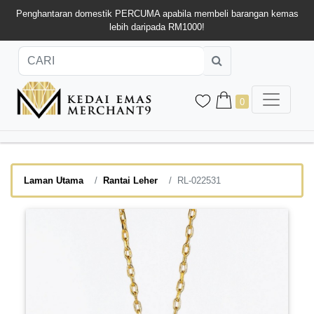
Penghantaran domestik PERCUMA apabila membeli barangan kemas
lebih daripada RM1000!
0
Laman Utama
Rantai Leher
RL-022531