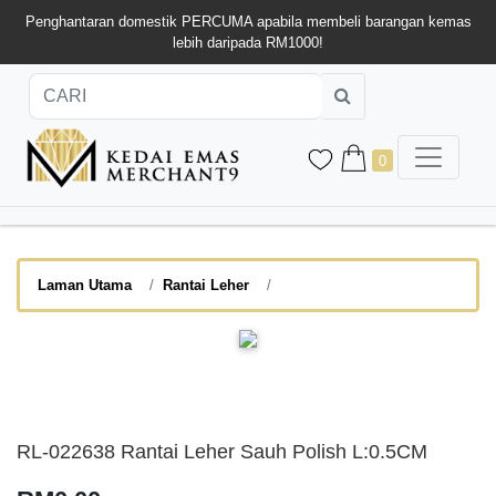
Penghantaran domestik PERCUMA apabila membeli barangan kemas
lebih daripada RM1000!
0
Laman Utama
Rantai Leher
RL-022638 Rantai Leher Sauh Polish L:0.5CM