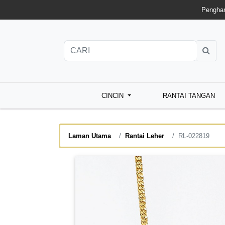
Penghan
CINCIN
RANTAI TANGAN
Laman Utama
Rantai Leher
RL-022819