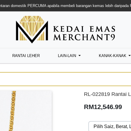
taran domestik PERCUMA apabila membeli barangan kemas lebih daripada
RANTAI LEHER
LAIN-LAIN
KANAK-KANAK
RL-022819 Rantai L
RM12,546.99