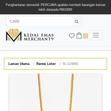
Penghantaran domestik PERCUMA apabila membeli barangan kemas
lebih daripada RM1000!
0
Laman Utama
Rantai Leher
RL-024860