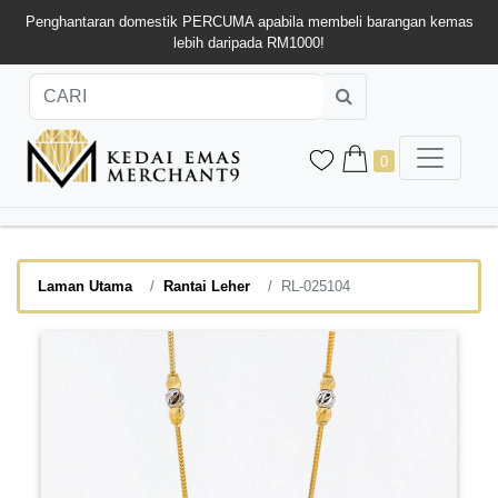
Penghantaran domestik PERCUMA apabila membeli barangan kemas
lebih daripada RM1000!
0
Laman Utama
Rantai Leher
RL-025104