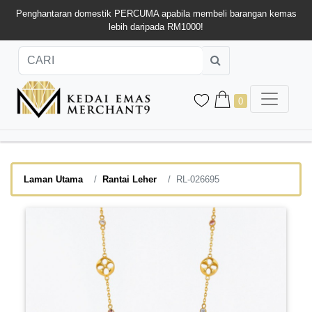
Penghantaran domestik PERCUMA apabila membeli barangan kemas
lebih daripada RM1000!
0
Laman Utama
Rantai Leher
RL-026695