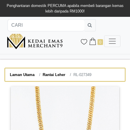
Penghantaran domestik PERCUMA apabila membeli barangan kemas
lebih daripada RM1000!
0
Laman Utama
Rantai Leher
RL-027349