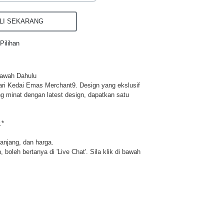
I SEKARANG
Pilihan
ibawah Dahulu
ri Kedai Emas Merchant9. Design yang ekslusif
ng minat dengan latest design, dapatkan satu
.*
panjang, dan harga.
 boleh bertanya di 'Live Chat'. Sila klik di bawah