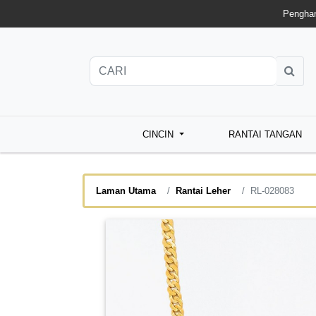
Penghan
CINCIN
RANTAI TANGAN
Laman Utama
Rantai Leher
RL-028083