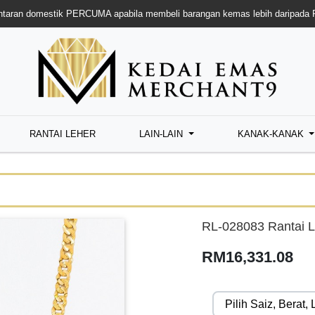
taran domestik PERCUMA apabila membeli barangan kemas lebih daripada
RANTAI LEHER
LAIN-LAIN
KANAK-KANAK
RL-028083 Rantai L
RM16,331.08