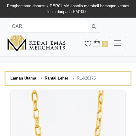
Penghantaran domestik PERCUMA apabila membeli barangan kemas
lebih daripada RM1000!
0
Laman Utama
Rantai Leher
RL-028175