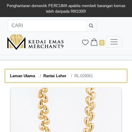
Penghantaran domestik PERCUMA apabila membeli barangan kemas
lebih daripada RM1000!
0
Laman Utama
Rantai Leher
RL-029061