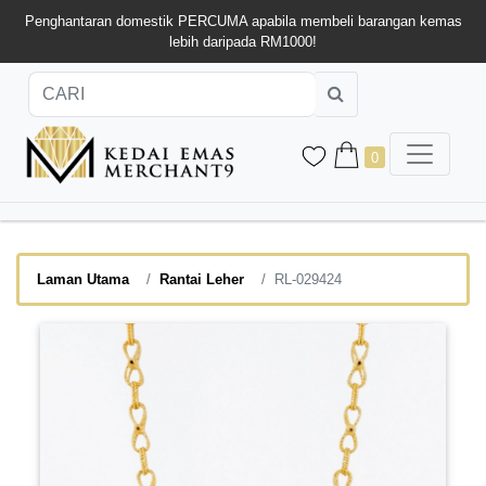
Penghantaran domestik PERCUMA apabila membeli barangan kemas
lebih daripada RM1000!
0
Laman Utama
Rantai Leher
RL-029424