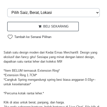
BELI SEKARANG
Tambah ke Senarai Pilihan
Salah satu design moden dari Kedai Emas Merchant9. Design yang
ekslusif dan fancy gitu! Sesiapa yang minat dengan latest design,
dapatkan satu rantai leher dari koleksi M9!
*Item BELUM termasuk Extension Ring*
*Extension Ring 1.7CM*
*Cangkuk Spring mengandungi spring besi biasa anggaran 0.03g+-
untuk keselamatan*
*Percuma kotak rantai leher.*
Klik di atas untuk berat, panjang, dan harga.
Jika perlu sebarang bantuan, boleh bertanya di 'Live Chat'. Sila klik di