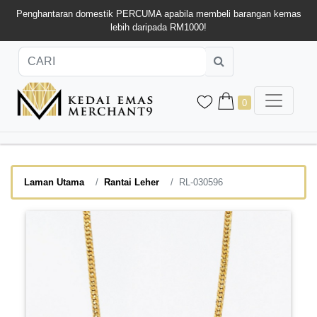
Penghantaran domestik PERCUMA apabila membeli barangan kemas
lebih daripada RM1000!
0
Laman Utama
Rantai Leher
RL-030596