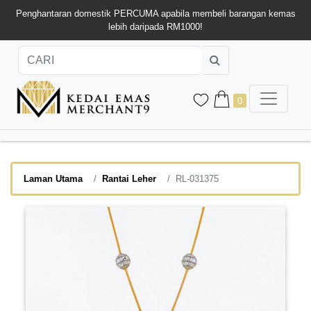
Penghantaran domestik PERCUMA apabila membeli barangan kemas
lebih daripada RM1000!
0
Laman Utama
Rantai Leher
RL-031375