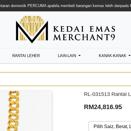
taran domestik PERCUMA apabila membeli barangan kemas lebih daripada
RANTAI LEHER
LAIN-LAIN
KANAK-KANAK
RL-031513 Rantai L
RM24,816.95