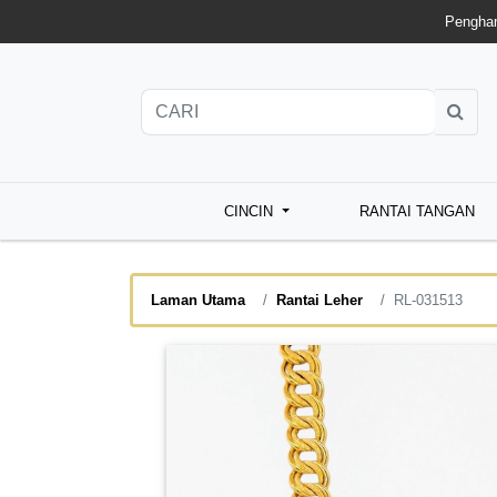
Penghan
CINCIN
RANTAI TANGAN
Laman Utama
Rantai Leher
RL-031513