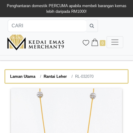
Penghantaran domestik PERCUMA apabila membeli barangan kemas
lebih daripada RM1000!
0
Laman Utama
Rantai Leher
RL-032070