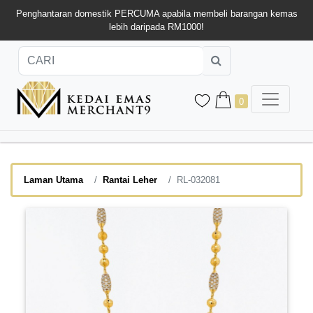
Penghantaran domestik PERCUMA apabila membeli barangan kemas
lebih daripada RM1000!
0
Laman Utama
Rantai Leher
RL-032081