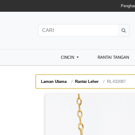
Penghan
CINCIN
RANTAI TANGAN
Laman Utama
Rantai Leher
RL-032087