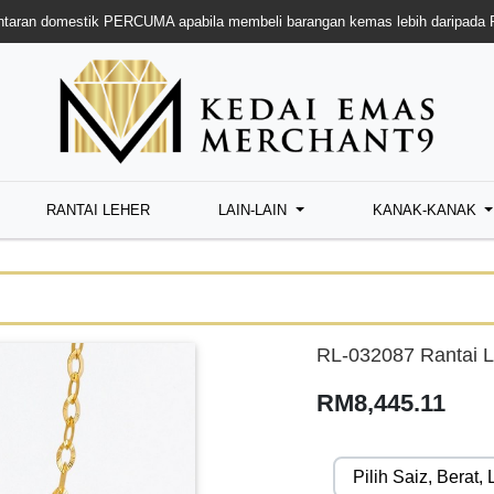
taran domestik PERCUMA apabila membeli barangan kemas lebih daripada
RANTAI LEHER
LAIN-LAIN
KANAK-KANAK
RL-032087 Rantai L
RM8,445.11