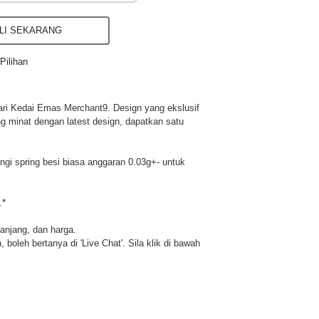
I SEKARANG
Pilihan
ri Kedai Emas Merchant9. Design yang ekslusif
ng minat dengan latest design, dapatkan satu
i spring besi biasa anggaran 0.03g+- untuk
.*
panjang, dan harga.
 boleh bertanya di 'Live Chat'. Sila klik di bawah