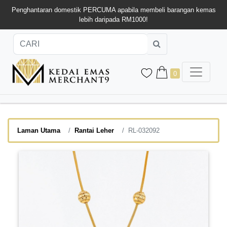
Penghantaran domestik PERCUMA apabila membeli barangan kemas
lebih daripada RM1000!
0
Laman Utama
Rantai Leher
RL-032092