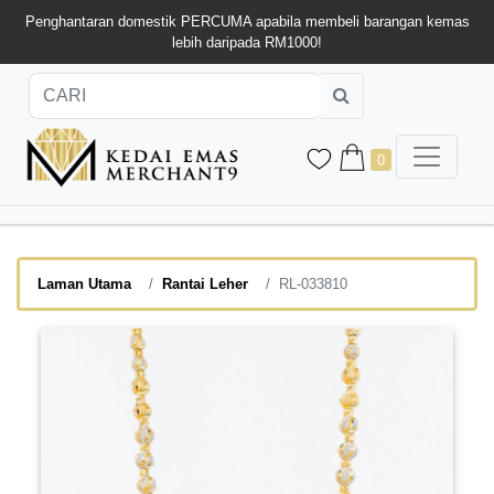
Penghantaran domestik PERCUMA apabila membeli barangan kemas
lebih daripada RM1000!
0
Laman Utama
Rantai Leher
RL-033810