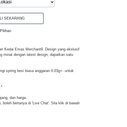
I SEKARANG
Pilihan
ri Kedai Emas Merchant9. Design yang ekslusif
ng minat dengan latest design, dapatkan satu
i spring besi biasa anggaran 0.03g+- untuk
.*
njang, dan harga.
 boleh bertanya di 'Live Chat'. Sila klik di bawah