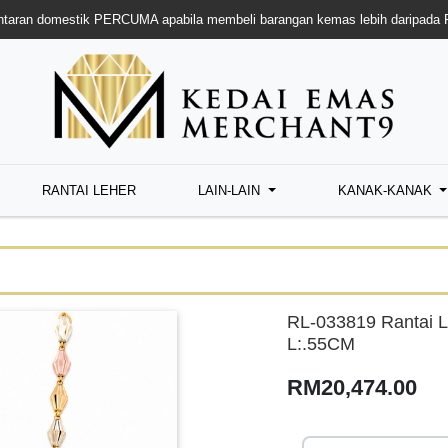
taran domestik PERCUMA apabila membeli barangan kemas lebih daripada
RANTAI LEHER
LAIN-LAIN
KANAK-KANAK
RL-033819 Rantai 
L:.55CM
RM20,474.00