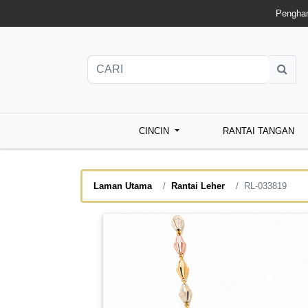
Penghan
CINCIN
RANTAI TANGAN
Laman Utama
Rantai Leher
RL-033819