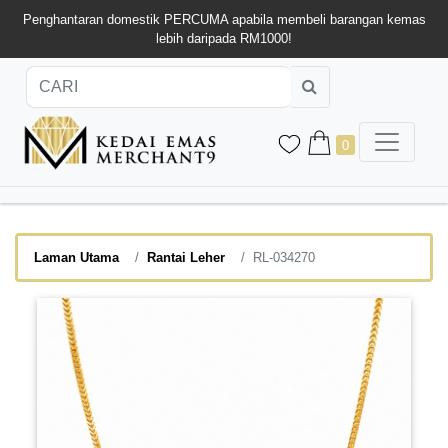
Penghantaran domestik PERCUMA apabila membeli barangan kemas
lebih daripada RM1000!
0
Laman Utama
Rantai Leher
RL-034270