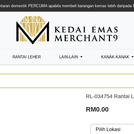
taran domestik PERCUMA apabila membeli barangan kemas lebih daripada
RANTAI LEHER
LAIN-LAIN
KANAK-KANAK
RL-034754 Rantai L
RM0.00