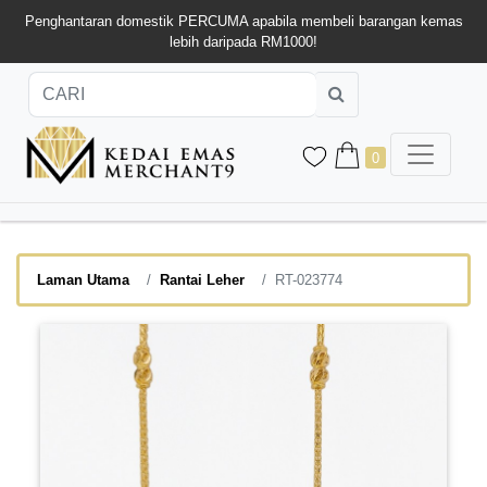
Penghantaran domestik PERCUMA apabila membeli barangan kemas
lebih daripada RM1000!
0
Laman Utama
Rantai Leher
RT-023774