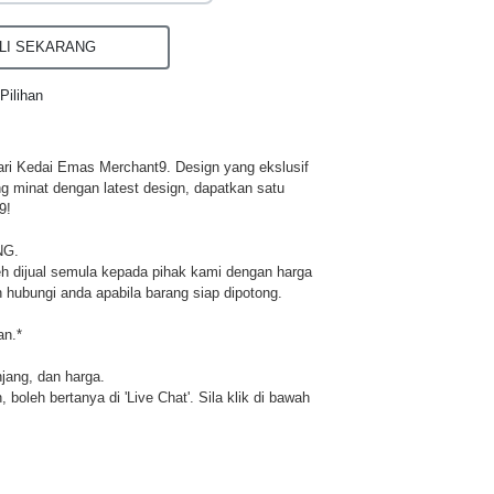
I SEKARANG
Pilihan
ri Kedai Emas Merchant9. Design yang ekslusif
ng minat dengan latest design, dapatkan satu
9!
NG.
h dijual semula kepada pihak kami dengan harga
 hubungi anda apabila barang siap dipotong.
an.*
njang, dan harga.
 boleh bertanya di 'Live Chat'. Sila klik di bawah