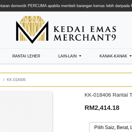
taran domestik PERCUMA apabila membeli barangan kemas lebih daripada
RANTAI LEHER
LAIN-LAIN
KANAK-KANAK
KK-018406
KK-018406 Rantai T
RM2,414.18