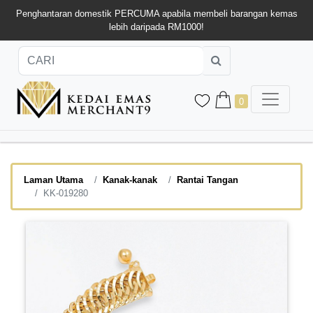
Penghantaran domestik PERCUMA apabila membeli barangan kemas
lebih daripada RM1000!
0
Laman Utama
Kanak-kanak
Rantai Tangan
KK-019280