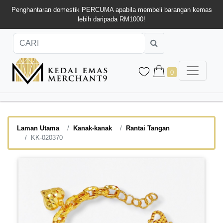
Penghantaran domestik PERCUMA apabila membeli barangan kemas
lebih daripada RM1000!
0
Laman Utama
Kanak-kanak
Rantai Tangan
KK-020370