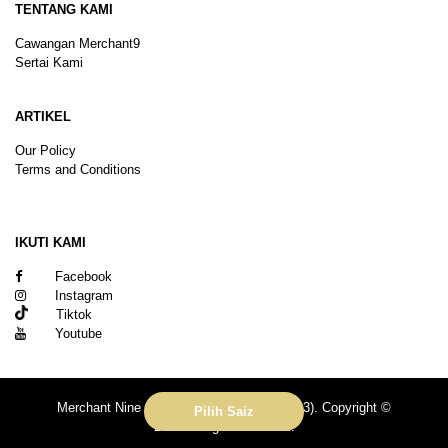
TENTANG KAMI
Cawangan Merchant9
Sertai Kami
ARTIKEL
Our Policy
Terms and Conditions
Sitemap
IKUTI KAMI
Facebook
Instagram
Tiktok
Youtube
Merchant Nine Sdn Bhd (No. 201601039113). Copyright ©
Pilih Saiz
2026.All rights reserved.