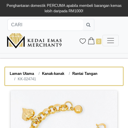
Penghantaran domestik PERCUMA apabila membeli barangan kemas
lebih daripada RM1000!
0
Laman Utama
Kanak-kanak
Rantai Tangan
KK-024741