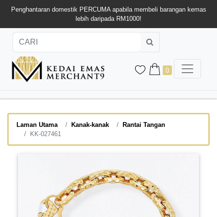
Penghantaran domestik PERCUMA apabila membeli barangan kemas
lebih daripada RM1000!
0
Laman Utama
Kanak-kanak
Rantai Tangan
KK-027461